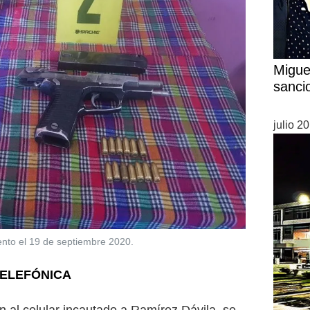
Migue
sanci
julio 2
ento el 19 de septiembre 2020.
TELEFÓNICA
ón al celular incautado a Ramírez Dávila, se