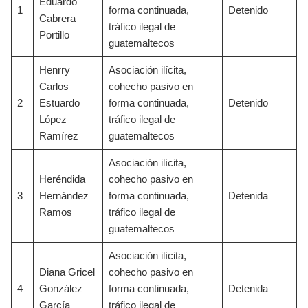
Eduardo
1
forma continuada,
Detenido
Cabrera
tráfico ilegal de
Portillo
guatemaltecos
Henrry
Asociación ilícita,
Carlos
cohecho pasivo en
2
Estuardo
forma continuada,
Detenido
López
tráfico ilegal de
Ramírez
guatemaltecos
Asociación ilícita,
Heréndida
cohecho pasivo en
3
Hernández
forma continuada,
Detenida
Ramos
tráfico ilegal de
guatemaltecos
Asociación ilícita,
Diana Gricel
cohecho pasivo en
4
González
forma continuada,
Detenida
García
tráfico ilegal de