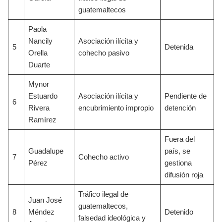
guatemaltecos
Paola
Nancily
Asociación ilícita y
5
Detenida
Orella
cohecho pasivo
Duarte
Mynor
Estuardo
Asociación ilícita y
Pendiente de
6
Rivera
encubrimiento impropio
detención
Ramírez
Fuera del
Guadalupe
país, se
7
Cohecho activo
Pérez
gestiona
difusión roja
Tráfico ilegal de
Juan José
guatemaltecos,
8
Méndez
Detenido
falsedad ideológica y