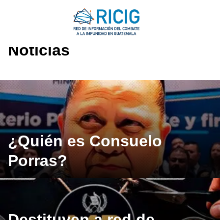
Saltar
al
contenido
Noticias
¿Quién es Consuelo
Porras?
Destituyen a red de