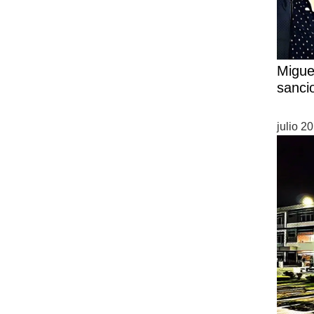
Migue
sanci
julio 2