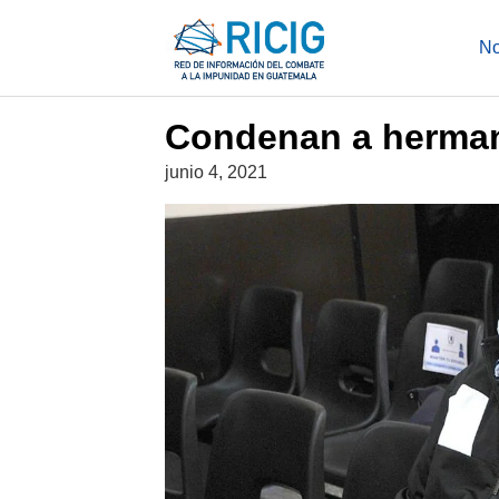
Saltar
al
NOTICIAS
No
contenido
Condenan a herman
junio 4, 2021