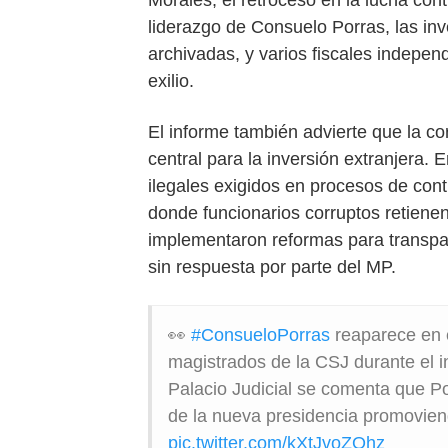
liderazgo de Consuelo Porras, las in
archivadas, y varios fiscales indepen
exilio.
El informe también advierte que la c
central para la inversión extranjera
ilegales exigidos en procesos de con
donde funcionarios corruptos retiene
implementaron reformas para transpar
sin respuesta por parte del MP.
👀
#ConsueloPorras
reaparece en 
magistrados de la CSJ durante el i
Palacio Judicial se comenta que Por
de la nueva presidencia promovie
pic.twitter.com/kXtJvoZOhz