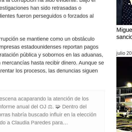
vestigaciones han sido retrasadas o
dientes fueron perseguidos o forzados al
Migue
sanci
orrupción se mantiene como un obstáculo
. Empresas estadounidenses reportan pagos
julio 2
tratación pública y sobornos en las aduanas,
n mercancías hasta recibir dinero. Aunque se
entar los procesos, las denuncias siguen
escena acaparando la atención de los
nforme anual del OJ ⚖️. 🧩 Dentro del
ras habría buscado influir en la elección
ndo a Claudia Paredes para…