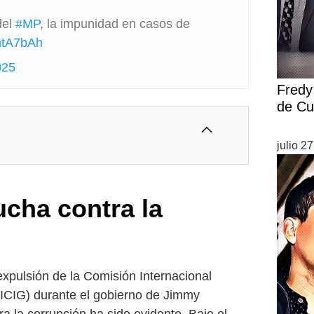
del
#MP
, la impunidad en casos de
JntA7bAh
025
Fredy 
de Cu
julio 2
ucha contra la
expulsión de la Comisión Internacional
ICIG) durante el gobierno de Jimmy
ra la corrupción ha sido evidente. Bajo el