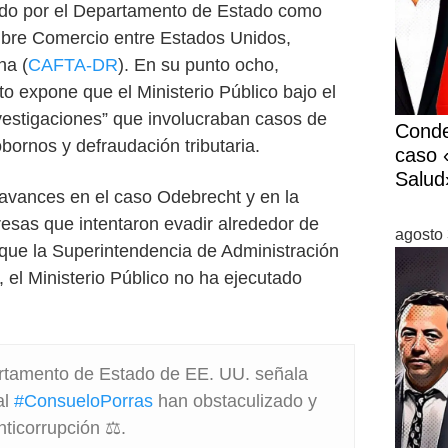
cado por el Departamento de Estado como
Libre Comercio entre Estados Unidos,
na (
CAFTA-DR
). En su punto ocho,
o expone que el Ministerio Público bajo el
estigaciones” que involucraban casos de
Conde
bornos y defraudación tributaria.
caso «
Salud
e avances en el caso Odebrecht y en la
esas que intentaron evadir alrededor de
agosto 
que la Superintendencia de Administración
, el Ministerio Público no ha ejecutado
rtamento de Estado de EE. UU. señala
al
#ConsueloPorras
han obstaculizado y
nticorrupción ⚖️.