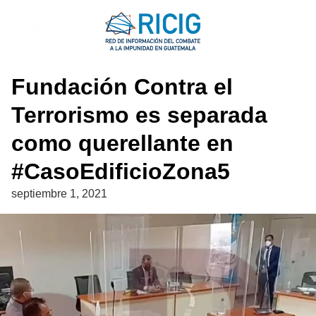
Saltar
al
NOTICIAS
contenido
Fundación Contra el
Terrorismo es separada
como querellante en
#CasoEdificioZona5
septiembre 1, 2021