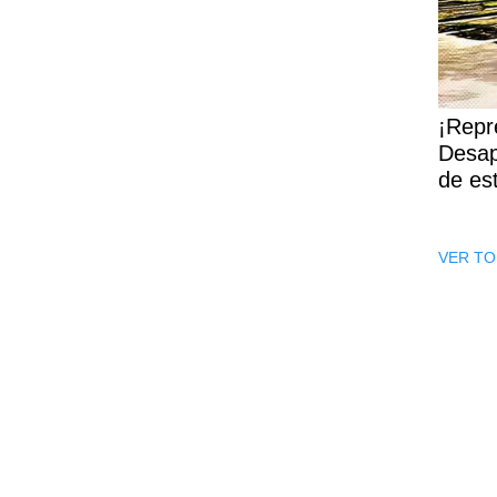
¡Repr
Desap
de es
VER TO