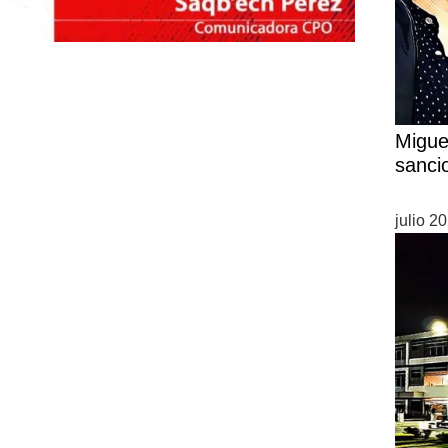
Migue
sanci
julio 2