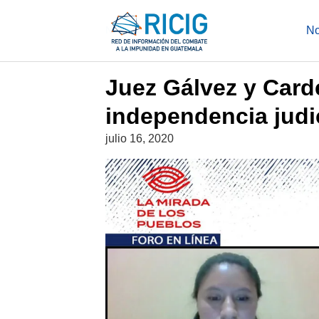
Saltar
al
NOTICIAS
No
contenido
Juez Gálvez y Carde
independencia judi
julio 16, 2020