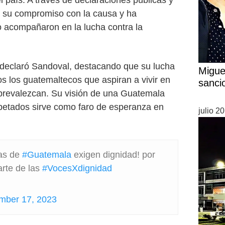
l país. A través de declaraciones públicas y
o su compromiso con la causa y ha
lo acompañaron en la lucha contra la
, declaró Sandoval, destacando que su lucha
Migue
os los guatemaltecos que aspiran a vivir en
sanci
ad prevalezcan. Su visión de una Guatemala
petados sirve como faro de esperanza en
julio 2
nas de
#Guatemala
exigen dignidad! por
rte de las
#VocesXdignidad
mber 17, 2023