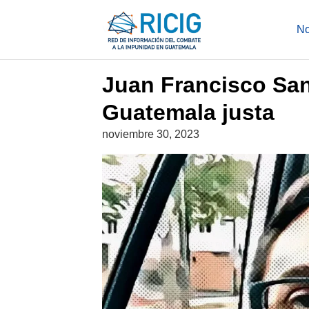
Saltar
al
VOCES CHAPINAS
No
contenido
Juan Francisco San
Guatemala justa
noviembre 30, 2023