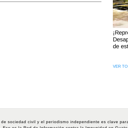
¡Repr
Desap
de es
VER TO
 de sociedad civil y el periodismo independiente es clave pa
. Eso es la Red de Información contra la Impunidad en Guat