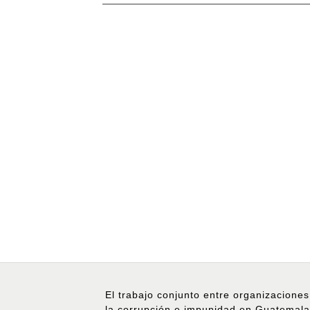
El trabajo conjunto entre organizaciones
la corrupción e impunidad en Guatemala