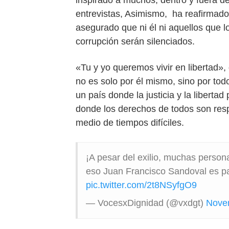
inspirado a muchos, dentro y fuera de
entrevistas, Asimismo, ha reafirmad
asegurado que ni él ni aquellos que 
corrupción serán silenciados.
«Tu y yo queremos vivir en libertad»
no es solo por él mismo, sino por tod
un país donde la justicia y la libert
donde los derechos de todos son res
medio de tiempos difíciles.
¡A pesar del exilio, muchas perso
eso Juan Francisco Sandoval es pa
pic.twitter.com/2t8NSyfgO9
— VocesxDignidad (@vxdgt)
Nove