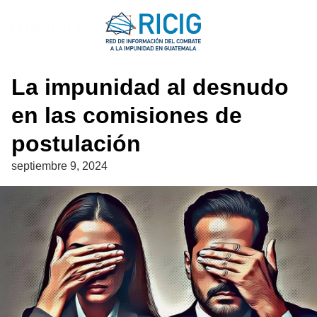
Saltar
al
LA MIRA EN LAS CORTES
contenido
La impunidad al desnudo
en las comisiones de
postulación
septiembre 9, 2024