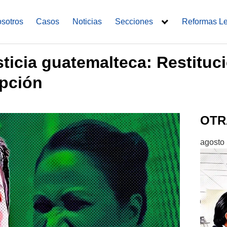
sotros
Casos
Noticias
Secciones
Reformas L
sticia guatemalteca: Restituc
upción
OTR
agosto 