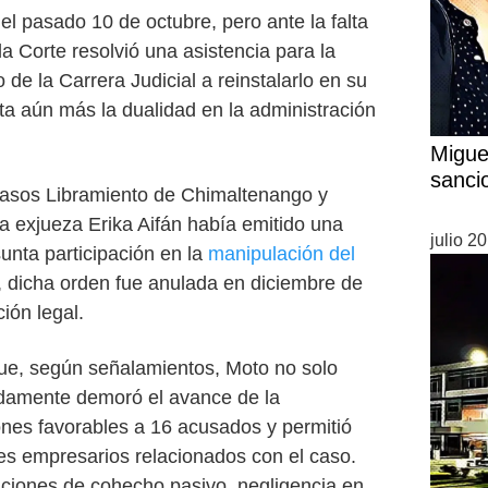
el pasado 10 de octubre, pero ante la falta
 Corte resolvió una asistencia para la
 de la Carrera Judicial a reinstalarlo en su
ta aún más la dualidad en la administración
Migue
sanci
casos Libramiento de Chimaltenango y
 exjueza Erika Aifán había emitido una
julio 2
unta participación en la
manipulación del
, dicha orden fue anulada en diciembre de
ión legal.
que, según señalamientos, Moto no solo
adamente demoró el avance de la
ones favorables a 16 acusados y permitió
es empresarios relacionados con el caso.
aciones de cohecho pasivo, negligencia en