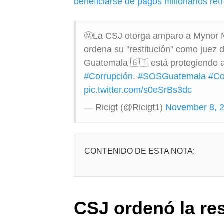
beneficiarse de pagos millonarios ret
🤬La CSJ otorga amparo a Mynor 
ordena su "restitución" como juez d
Guatemala 🇬🇹 está protegiendo a 
#Corrupción
.
#SOSGuatemala
#Co
pic.twitter.com/s0eSrBs3dc
— Ricigt (@Ricigt1)
November 8, 
CONTENIDO DE ESTA NOTA:
CSJ ordenó la re