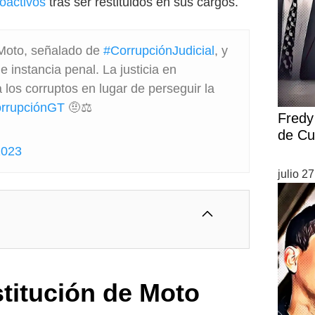
roactivos
tras ser restituidos en sus cargos.
Moto, señalado de
#CorrupciónJudicial
, y
e instancia penal. La justicia en
los corruptos en lugar de perseguir la
rrupciónGT
🤨⚖️
Fredy 
de Cu
2023
julio 2
stitución de Moto