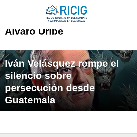
Saltar
al
contenido
Álvaro Uribe
Iván Velásquez rompe el
silencio sobre
persecución desde
Guatemala