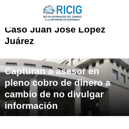
Saltar
al
contenido
Caso Juan José López
Juárez
Capturan a asesor en
pleno cobro de dinero a
cambio de no divulgar
información