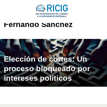
Saltar
al
contenido
Fernando Sánchez
Elección de cortes: Un
proceso bloqueado por
intereses políticos