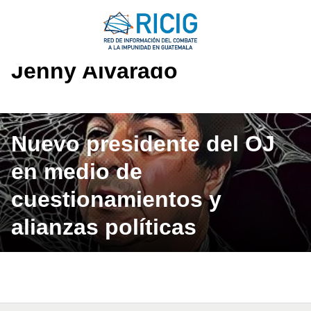
Saltar
al
contenido
Jenny Alvarado
Nuevo presidente del OJ
en medio de
cuestionamientos y
alianzas políticas