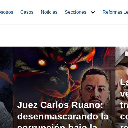
sotros
Casos
Noticias
Secciones
Reformas L
L
v
Juez Carlos Ruano:
t
desenmascarando la
c
corrupción bajo la
r