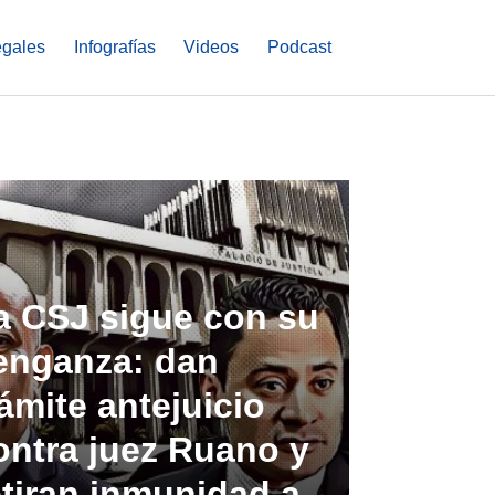
egales
Infografías
Videos
Podcast
a CSJ sigue con su
enganza: dan
rámite antejuicio
ontra juez Ruano y
etiran inmunidad a