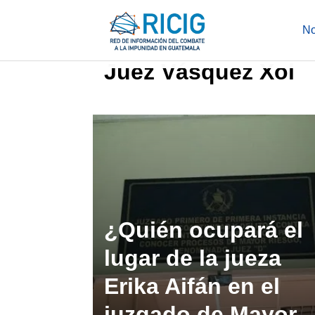
Saltar
al
No
contenido
Juez Vásquez Xol
¿Quién ocupará el
lugar de la jueza
Erika Aifán en el
juzgado de Mayor