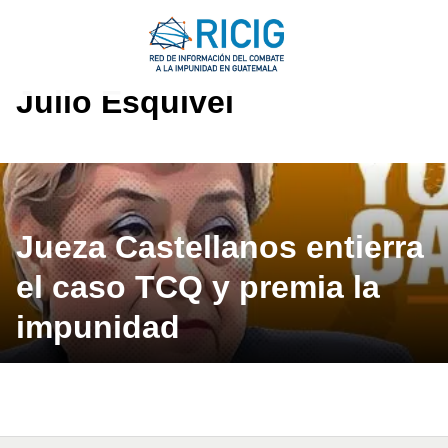
Saltar
al
contenido
Julio Esquivel
Jueza Castellanos entierra
el caso TCQ y premia la
impunidad