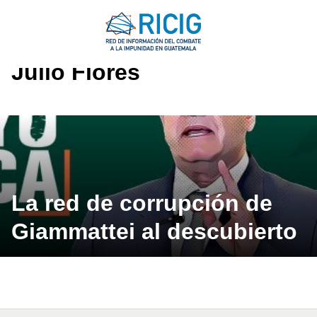
Saltar
al
contenido
Julio Flores
La red de corrupción de
Giammattei al descubierto