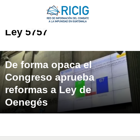
Saltar
al
contenido
Ley 5757
De forma opaca el
Congreso aprueba
reformas a Ley de
Oenegés