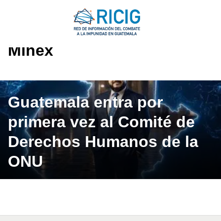
Saltar
al
contenido
Minex
Guatemala entra por
primera vez al Comité de
Derechos Humanos de la
ONU