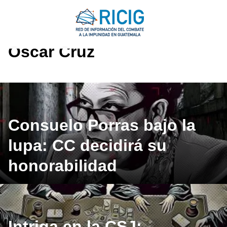
Saltar
al
contenido
Oscar Cruz
Consuelo Porras bajo la
lupa: CC decidirá su
honorabilidad
Intriga en la CSJ: