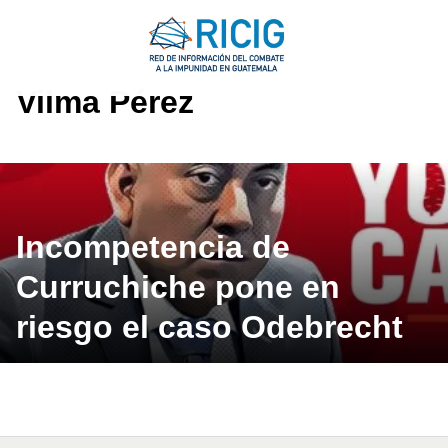
Saltar
al
contenido
Vilma Pérez
Incompetencia de
Curruchiche pone en
riesgo el caso Odebrecht