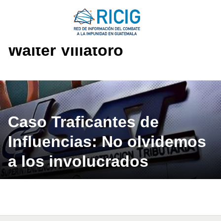
Saltar
al
contenido
Walter Villatoro
Caso Traficantes de
Influencias: No olvidemos
a los involucrados