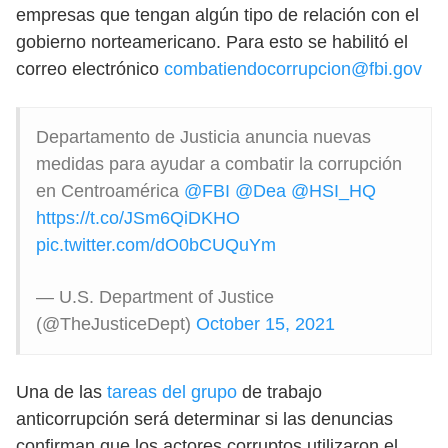
empresas que tengan algún tipo de relación con el
gobierno norteamericano. Para esto se habilitó el
correo electrónico
combatiendocorrupcion@fbi.gov
Departamento de Justicia anuncia nuevas
medidas para ayudar a combatir la corrupción
en Centroamérica
@FBI
@Dea
@HSI_HQ
https://t.co/JSm6QiDKHO
pic.twitter.com/dO0bCUQuYm
— U.S. Department of Justice
(@TheJusticeDept)
October 15, 2021
Una de las
tareas del grupo
de trabajo
anticorrupción será determinar si las denuncias
confirman que los actores corruptos utilizaron el