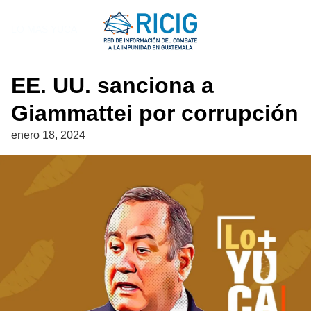
Saltar
al
LO MAS YUCA
contenido
EE. UU. sanciona a
Giammattei por corrupción
enero 18, 2024