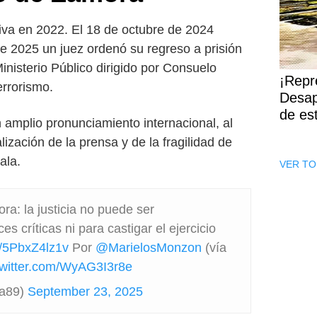
iva en 2022. El 18 de octubre de 2024
de 2025 un juez ordenó su regreso a prisión
inisterio Público dirigido por Consuelo
¡Repr
errorismo.
Desap
de es
 amplio pronunciamiento internacional, al
ización de la prensa y de la fragilidad de
ala.
VER TO
ra: la justicia no puede ser
es críticas ni para castigar el ejercicio
co/5PbxZ4lz1v
Por
@MarielosMonzon
(vía
twitter.com/WyAG3I3r8e
a89)
September 23, 2025