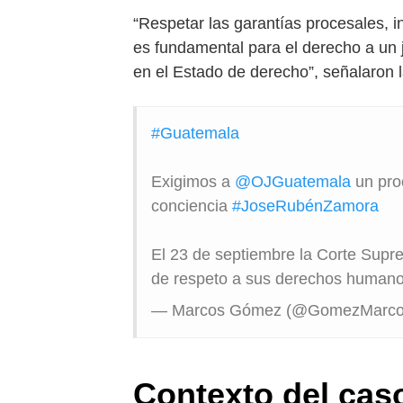
“Respetar las garantías procesales, i
es fundamental para el derecho a un j
en el Estado de derecho”, señalaron 
#Guatemala
Exigimos a
@OJGuatemala
un proc
conciencia
#JoseRubénZamora
El 23 de septiembre la Corte Suprem
de respeto a sus derechos human
— Marcos Gómez (@GomezMarc
Contexto del cas