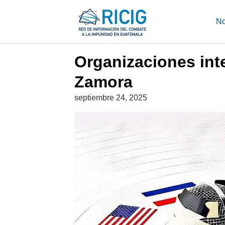
Saltar
al
ATAQUES PERIODISTAS
No
contenido
Organizaciones int
Zamora
septiembre 24, 2025