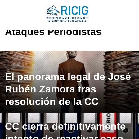
Saltar
al
contenido
Ataques Periodistas
El panorama legal de José
Rubén Zamora tras
resolución de la CC
CC cierra definitivamente
intento de reactivar caso