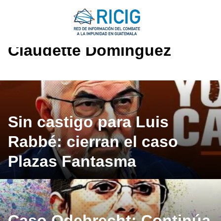
Saltar
al
contenido
Claudette Domínguez
Sin castigo para Luis
Rabbé: cierran el caso
Plazas Fantasma
Caso Odebrecht: Continúa