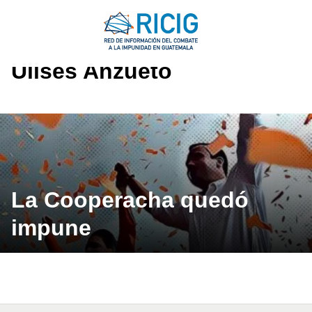
Saltar
al
contenido
Ulises Anzueto
La Cooperacha quedó
impune