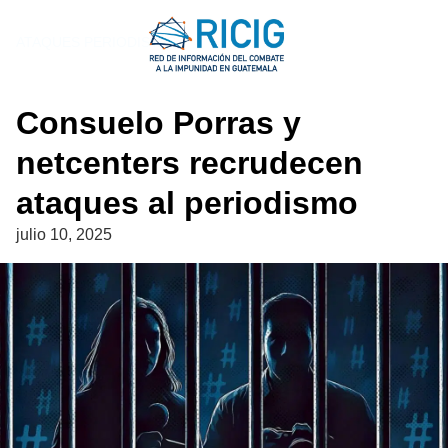
Saltar
al
ATAQUES PERIODISTAS
contenido
Consuelo Porras y
netcenters recrudecen
ataques al periodismo
julio 10, 2025