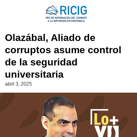
Saltar
al
LO MAS YUCA
contenido
Olazábal, Aliado de
corruptos asume control
de la seguridad
universitaria
abril 3, 2025