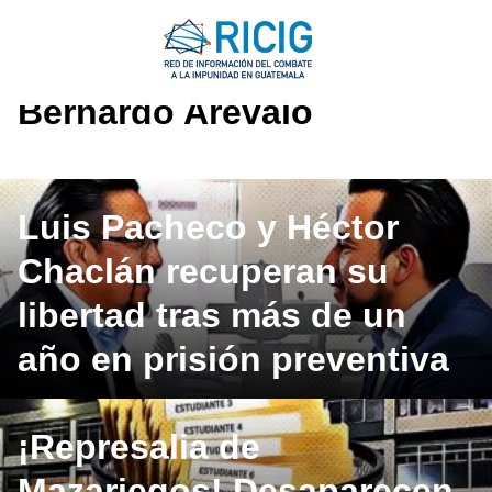
Saltar
al
contenido
Bernardo Arévalo
Luis Pacheco y Héctor
Chaclán recuperan su
libertad tras más de un
año en prisión preventiva
¡Represalia de
Mazariegos! Desaparecen